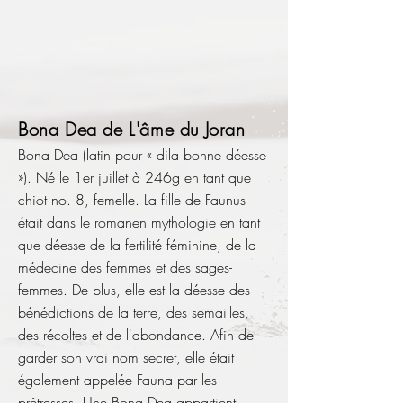
Bona Dea de L'âme du Joran
Bona Dea (latin pour « dila bonne déesse
»). Né le 1er juillet à 246g en tant que
chiot no. 8, femelle. La fille de Faunus
était dans le romanen mythologie en tant
que déesse de la fertilité féminine, de la
médecine des femmes et des sages-
femmes. De plus, elle est la déesse des
bénédictions de la terre, des semailles,
des récoltes et de l'abondance.
Afin de
garder son vrai nom secret, elle était
également appelée Fauna par les
prêtresses.
Une Bona Dea appartient