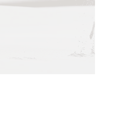
© 2023 by Susanne Clauss I