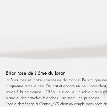
Briar
rose de L'âme du Joran
La Briar rose est notre « princesse dormant ». En tant que ne
cinquième femelle née. Délicat et encore un peu somnolent,
p
oids à la naissance : 255g. Leur couleur : sable clair (isa
blanc et des hanches blanches - vraiment une
princesse.
Rose a déménagé à Conthey/VS chez un couple dans notre âge. 